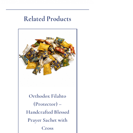
Related Products
New
Orthodox Filahto
Aegean Tiger's Eye
(Protector) –
Handcrafted Blessed
Prayer Sachet with
Cross